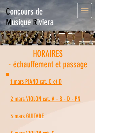
C
oncours de
M
usique
R
iviera
HORAIRES
- échauffement et passage
1 mars PIANO cat. C et D
2 mars VIOLON cat. A - B - D - PN
3 mars GUITARE