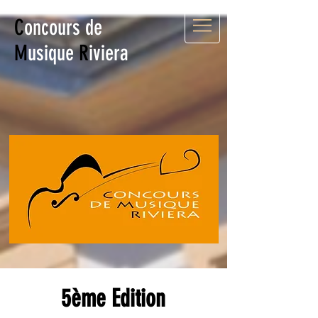
C
oncours de
M
usique
R
iviera
5ème Edition