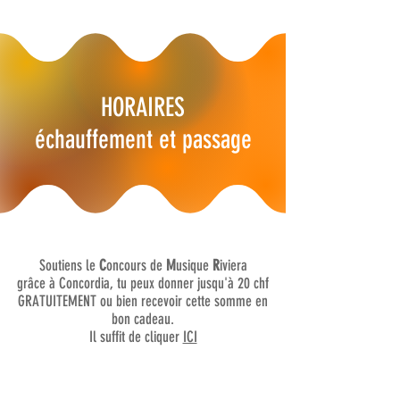
HORAIRES
échauffement et passage
Soutiens le
C
oncours de
M
usique
R
iviera
grâce à Concordia, tu peux donner jusqu'à 20 chf
GRATUITEMENT ou bien recevoir cette somme en
bon cadeau.
Il suffit de cliquer
ICI