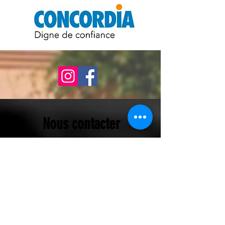
Nous contacter
(
concoursdemusiqueriviera@gmail.com)